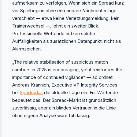
aufmerksam zu verfolgen. Wenn sich ein Spread kurz
vor Spielbeginn ohne erkennbare Nachrichtenlage
verschiebt — etwa keine Verletzungsmeldung, kein
Trainerwechsel —, lohnt ein zweiter Blick.
Professionelle Wettende nutzen solche
Auffälligkeiten als zusätzlichen Datenpunkt, nicht als
Alarmzeichen.
„The relative stabilisation of suspicious match
numbers in 2025 is encouraging, yet it reinforces the
importance of continued vigilance“ — so ordnet
Andreas Krannich, Executive VP Integrity Services
bei
Sportradar
, die aktuelle Lage ein. Für Wettende
bedeutet das: Der Spread-Markt ist grundsätzlich
zuverlässig, aber ein blindes Vertrauen in die Linie
ohne eigene Analyse wäre fahrlässig.