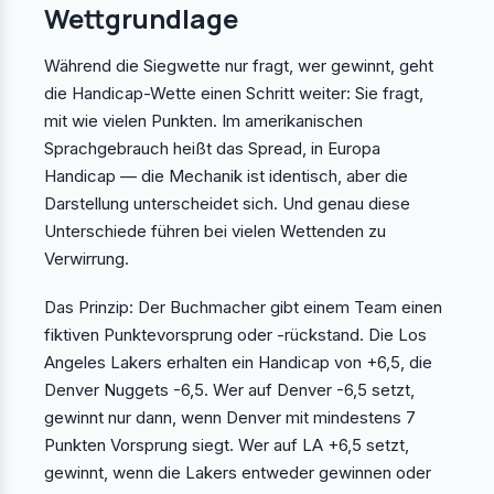
Wettgrundlage
Während die Siegwette nur fragt, wer gewinnt, geht
die Handicap-Wette einen Schritt weiter: Sie fragt,
mit wie vielen Punkten. Im amerikanischen
Sprachgebrauch heißt das Spread, in Europa
Handicap — die Mechanik ist identisch, aber die
Darstellung unterscheidet sich. Und genau diese
Unterschiede führen bei vielen Wettenden zu
Verwirrung.
Das Prinzip: Der Buchmacher gibt einem Team einen
fiktiven Punktevorsprung oder -rückstand. Die Los
Angeles Lakers erhalten ein Handicap von +6,5, die
Denver Nuggets -6,5. Wer auf Denver -6,5 setzt,
gewinnt nur dann, wenn Denver mit mindestens 7
Punkten Vorsprung siegt. Wer auf LA +6,5 setzt,
gewinnt, wenn die Lakers entweder gewinnen oder