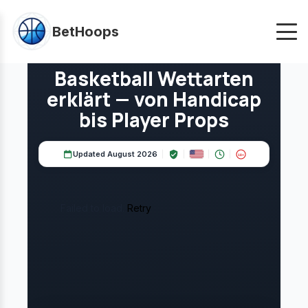
BetHoops
UPDATED:
MAI 2026
UNABHÄNGIGE ANALYSE
Basketball Wettarten
erklärt — von Handicap
bis Player Props
Updated August 2026
18+
Failed to load.
Retry