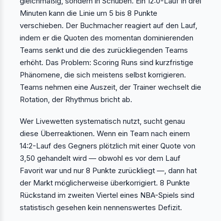
gleichmäßig, sondern in Schüben. Ein 12:0-Lauf in drei
Minuten kann die Linie um 5 bis 8 Punkte
verschieben. Der Buchmacher reagiert auf den Lauf,
indem er die Quoten des momentan dominierenden
Teams senkt und die des zurückliegenden Teams
erhöht. Das Problem: Scoring Runs sind kurzfristige
Phänomene, die sich meistens selbst korrigieren.
Teams nehmen eine Auszeit, der Trainer wechselt die
Rotation, der Rhythmus bricht ab.
Wer Livewetten systematisch nutzt, sucht genau
diese Überreaktionen. Wenn ein Team nach einem
14:2-Lauf des Gegners plötzlich mit einer Quote von
3,50 gehandelt wird — obwohl es vor dem Lauf
Favorit war und nur 8 Punkte zurückliegt —, dann hat
der Markt möglicherweise überkorrigiert. 8 Punkte
Rückstand im zweiten Viertel eines NBA-Spiels sind
statistisch gesehen kein nennenswertes Defizit.