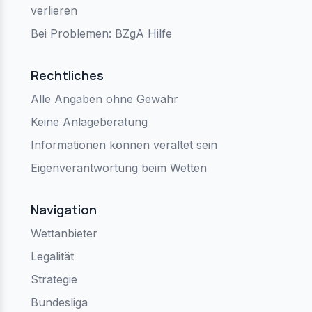
verlieren
Bei Problemen: BZgA Hilfe
Rechtliches
Alle Angaben ohne Gewähr
Keine Anlageberatung
Informationen können veraltet sein
Eigenverantwortung beim Wetten
Navigation
Wettanbieter
Legalität
Strategie
Bundesliga