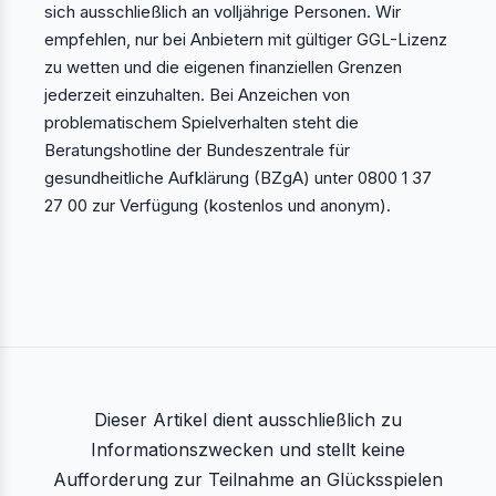
sich ausschließlich an volljährige Personen. Wir
empfehlen, nur bei Anbietern mit gültiger GGL-Lizenz
zu wetten und die eigenen finanziellen Grenzen
jederzeit einzuhalten. Bei Anzeichen von
problematischem Spielverhalten steht die
Beratungshotline der Bundeszentrale für
gesundheitliche Aufklärung (BZgA) unter 0800 1 37
27 00 zur Verfügung (kostenlos und anonym).
Dieser Artikel dient ausschließlich zu
Informationszwecken und stellt keine
Aufforderung zur Teilnahme an Glücksspielen