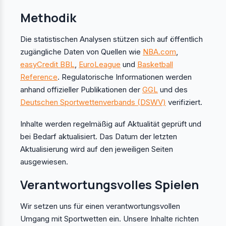
Methodik
Die statistischen Analysen stützen sich auf öffentlich
zugängliche Daten von Quellen wie
NBA.com
,
easyCredit BBL
,
EuroLeague
und
Basketball
Reference
. Regulatorische Informationen werden
anhand offizieller Publikationen der
GGL
und des
Deutschen Sportwettenverbands (DSWV)
verifiziert.
Inhalte werden regelmäßig auf Aktualität geprüft und
bei Bedarf aktualisiert. Das Datum der letzten
Aktualisierung wird auf den jeweiligen Seiten
ausgewiesen.
Verantwortungsvolles Spielen
Wir setzen uns für einen verantwortungsvollen
Umgang mit Sportwetten ein. Unsere Inhalte richten