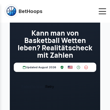
BetHoops
UPDATED:
MÄRZ 2026
UNABHÄNGIGE ANALYSE
Kann man von
Basketball Wetten
leben? Realitätscheck
mit Zahlen
Updated August 2026
18+
Failed to load.
Retry