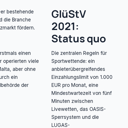
GlüStV
 Der bestehende
nd die Branche
2021:
zmarkt fördern.
Status quo
erstmals einen
Die zentralen Regeln für
 operierten viele
Sportwettende: ein
alta, aber ohne
anbieterübergreifendes
urch ein
Einzahlungslimit von 1.000
lbehörde der
EUR pro Monat, eine
Mindestwartezeit von fünf
Minuten zwischen
Livewetten, das OASIS-
Sperrsystem und die
LUGAS-