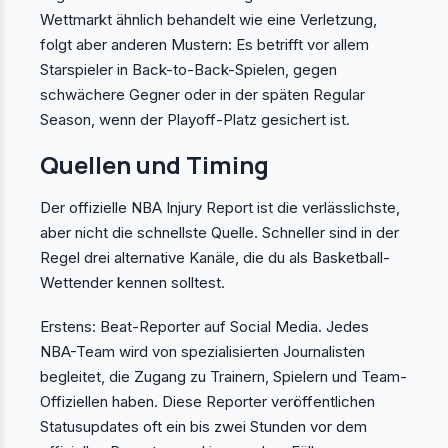
Wettmarkt ähnlich behandelt wie eine Verletzung,
folgt aber anderen Mustern: Es betrifft vor allem
Starspieler in Back-to-Back-Spielen, gegen
schwächere Gegner oder in der späten Regular
Season, wenn der Playoff-Platz gesichert ist.
Quellen und Timing
Der offizielle NBA Injury Report ist die verlässlichste,
aber nicht die schnellste Quelle. Schneller sind in der
Regel drei alternative Kanäle, die du als Basketball-
Wettender kennen solltest.
Erstens: Beat-Reporter auf Social Media. Jedes
NBA-Team wird von spezialisierten Journalisten
begleitet, die Zugang zu Trainern, Spielern und Team-
Offiziellen haben. Diese Reporter veröffentlichen
Statusupdates oft ein bis zwei Stunden vor dem