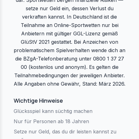
dar. Sportwetten bergen finanzielle Risiken —
setze nur Geld ein, dessen Verlust du
verkraften kannst. In Deutschland ist die
Teilnahme an Online-Sportwetten nur bei
Anbietern mit gültiger GGL-Lizenz gemäß
GlüStV 2021 gestattet. Bei Anzeichen von
problematischem Spielverhalten wende dich an
die BZgA-Telefonberatung unter 0800 1 37 27
00 (kostenlos und anonym). Es gelten die
Teilnahmebedingungen der jeweiligen Anbieter.
Alle Angaben ohne Gewähr, Stand: März 2026.
Wichtige Hinweise
Glücksspiel kann süchtig machen
Nur für Personen ab 18 Jahren
Setze nur Geld, das du dir leisten kannst zu