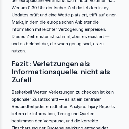
der europäische Wettmarkt kaum noch Volumen hat.
Wer um 0:30 Uhr deutscher Zeit die letzten Injury-
Updates prüft und eine Wette platziert, trifft auf einen
Markt, in dem die europäischen Anbieter die
Information mit leichter Verzögerung einpreisen.
Dieses Zeitfenster ist schmal, aber es existiert —
und es belohnt die, die wach genug sind, es zu
nutzen.
Fazit: Verletzungen als
Informationsquelle, nicht als
Zufall
Basketball Wetten Verletzungen zu checken ist kein
optionaler Zusatzschritt — es ist ein zentraler
Bestandteil jeder ernsthaften Analyse. Injury Reports
liefern die Information, Timing und Quellen
bestimmen den Vorsprung, und die korrekte
Einschätzung der Quotenauswirkung entscheidet