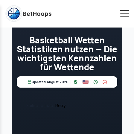
BetHoops
UPDATED:
MÄRZ 2026
UNABHÄNGIGE ANALYSE
Basketball Wetten
Statistiken nutzen — Die
wichtigsten Kennzahlen
für Wettende
Updated August 2026
18+
Failed to load.
Retry